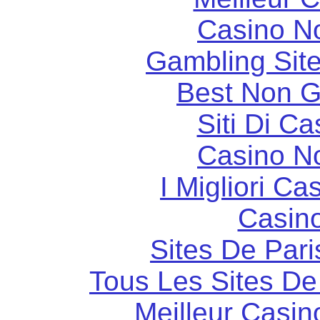
Casino N
Gambling Sit
Best Non 
Siti Di C
Casino N
I Migliori Ca
Casin
Sites De Pari
Tous Les Sites De 
Meilleur Casin